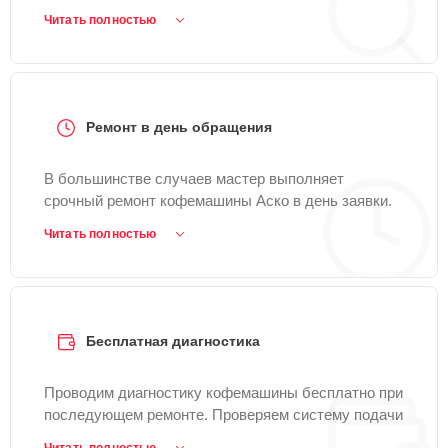
не делает кофе, не мелет зерна, течет, шумит или
Читать полностью
выдает ошибку. Такой ремонт подходит для
большинства брендов и моделей кофемашин.
Ремонт в день обращения
В большинстве случаев мастер выполняет
срочный ремонт кофемашины Аско в день заявки.
Устраняем типовые поломки: кофемашина не
Читать полностью
включается, не греет воду, течет или плохо готовит
кофе.
Бесплатная диагностика
Проводим диагностику кофемашины бесплатно при
последующем ремонте. Проверяем систему подачи
воды, нагрев, помпу, заварочный блок, капучинатор