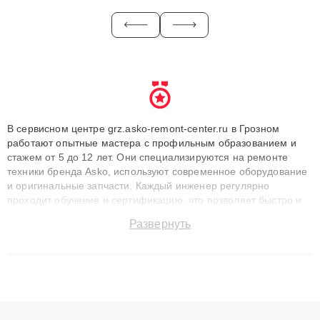
В сервисном центре grz.asko-remont-center.ru в Грозном
работают опытные мастера с профильным образованием и
стажем от 5 до 12 лет. Они специализируются на ремонте
техники бренда Asko, используют современное оборудование
и оригинальные запчасти. Каждый инженер регулярно
проходит обучение и сертификацию, что позволяет быстро и
точноdiagnostikировать поломки и восстанавливать технику с
Развернуть
сохранением гарантии до 3 лет. Наши мастера решают
сложные случаи: от замены матриц и материнских плат до
ремонта после залития и восстановления данных. Благодаря
высокой квалификации и ответственному подходу клиенты
получают быстрый, качественный ремонт и понятные
объяснения по результатам диагностики.