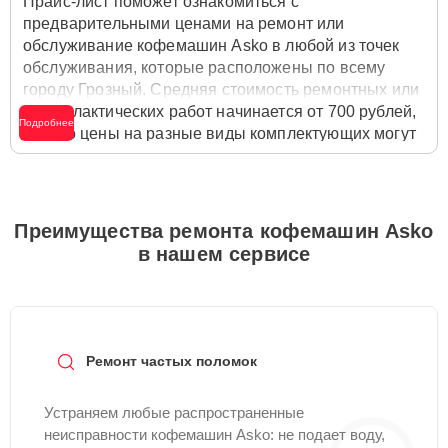
Прайс-лист поможет ознакомиться с
предварительными ценами на ремонт или
обслуживание кофемашин Asko в любой из точек
обслуживания, которые расположены по всему
городу Грозный. Средняя стоимость ремонтных или
профилактических работ начинается от 700 рублей,
Подробнее
однако цены на разные виды комплектующих могут
различаться. Полную стоимость работ с учётом
запчастей или расходных материалов необходимо
уточнять со специалистом службы заботы о
клиентах. Для расчета итоговой стоимости ремонта
Преимущества ремонта кофемашин Asko
кофемашины достаточно позвонить по телефону
в нашем сервисе
горячей линии
+7 (800) 301-53-70
или оставить
заявку на нашем сайте Asko-Remont-Center.
Ремонт частых поломок
Устраняем любые распространенные
неисправности кофемашин Asko: не подает воду,