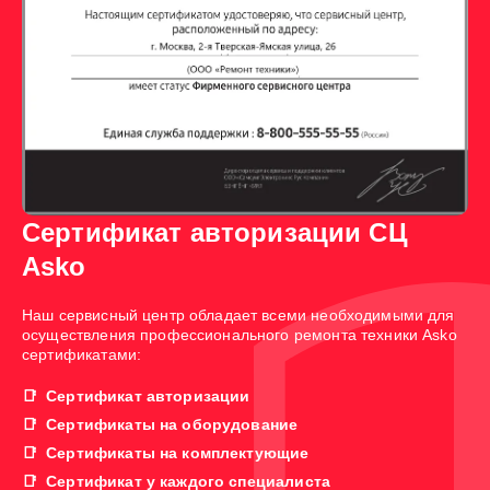
Сертификат авторизации СЦ
Asko
Наш сервисный центр обладает всеми необходимыми для
осуществления профессионального ремонта техники Asko
сертификатами:
Сертификат авторизации
Сертификаты на оборудование
Сертификаты на комплектующие
Сертификат у каждого специалиста