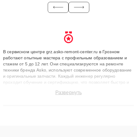
В сервисном центре grz.asko-remont-center.ru в Грозном
работают опытные мастера с профильным образованием и
стажем от 5 до 12 лет. Они специализируются на ремонте
техники бренда Asko, используют современное оборудование
и оригинальные запчасти. Каждый инженер регулярно
проходит обучение и сертификацию, что позволяет быстро и
точноdiagnostikировать поломки и восстанавливать технику с
Развернуть
сохранением гарантии до 3 лет. Наши мастера решают
сложные случаи: от замены матриц и материнских плат до
ремонта после залития и восстановления данных. Благодаря
высокой квалификации и ответственному подходу клиенты
получают быстрый, качественный ремонт и понятные
объяснения по результатам диагностики.