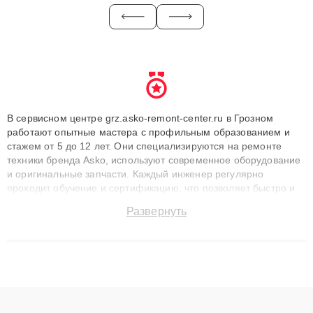
В сервисном центре grz.asko-remont-center.ru в Грозном
работают опытные мастера с профильным образованием и
стажем от 5 до 12 лет. Они специализируются на ремонте
техники бренда Asko, используют современное оборудование
и оригинальные запчасти. Каждый инженер регулярно
проходит обучение и сертификацию, что позволяет быстро и
точноdiagnostikировать поломки и восстанавливать технику с
Развернуть
сохранением гарантии до 3 лет. Наши мастера решают
сложные случаи: от замены матриц и материнских плат до
ремонта после залития и восстановления данных. Благодаря
высокой квалификации и ответственному подходу клиенты
получают быстрый, качественный ремонт и понятные
объяснения по результатам диагностики.