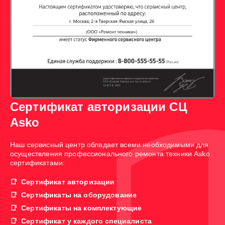
Сертификат авторизации СЦ
Asko
Наш сервисный центр обладает всеми необходимыми для
осуществления профессионального ремонта техники Asko
сертификатами:
Сертификат авторизации
Сертификаты на оборудование
Сертификаты на комплектующие
Сертификат у каждого специалиста