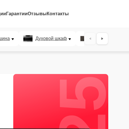
ции
Гарантии
Отзывы
Контакты
25%
шина
Духовой шкаф
Варочная панел