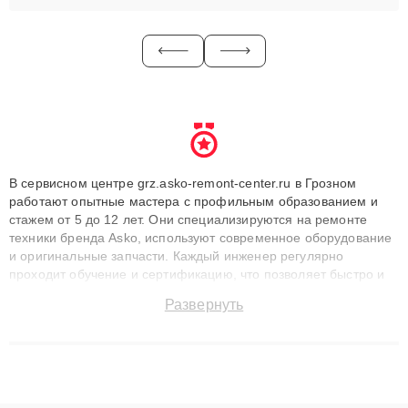
В сервисном центре grz.asko-remont-center.ru в Грозном
работают опытные мастера с профильным образованием и
стажем от 5 до 12 лет. Они специализируются на ремонте
техники бренда Asko, используют современное оборудование
и оригинальные запчасти. Каждый инженер регулярно
проходит обучение и сертификацию, что позволяет быстро и
точноdiagnostikировать поломки и восстанавливать технику с
Развернуть
сохранением гарантии до 3 лет. Наши мастера решают
сложные случаи: от замены матриц и материнских плат до
ремонта после залития и восстановления данных. Благодаря
высокой квалификации и ответственному подходу клиенты
получают быстрый, качественный ремонт и понятные
объяснения по результатам диагностики.