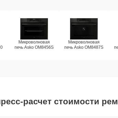
Микроволновая
Микроволновая
10
печь Asko OM8456S
печь Asko OM8487S
п
ресс-расчет стоимости ре