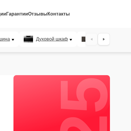
ции
Гарантии
Отзывы
Контакты
25%
шина
Духовой шкаф
Варочная панел