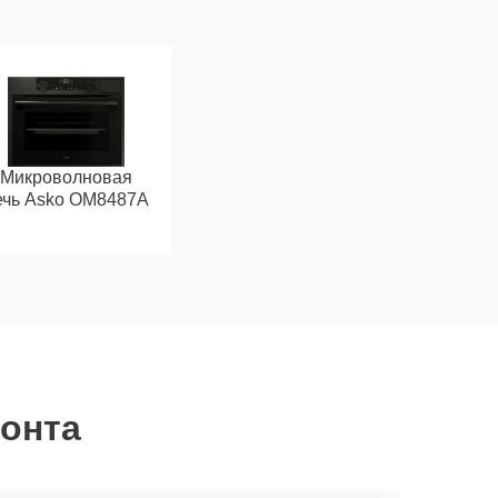
Микроволновая
ечь Asko OM8487A
монта