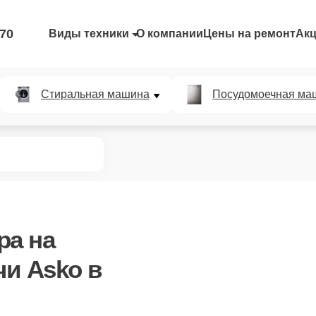
-70
Виды техники
О компании
Цены на ремонт
Ак
Стиральная машина
Посудомоечная ма
ра
на
и Asko в