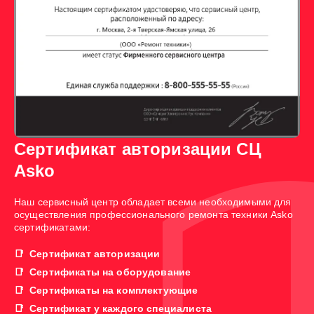
Сертификат авторизации СЦ
Asko
Наш сервисный центр обладает всеми необходимыми для
осуществления профессионального ремонта техники Asko
сертификатами:
Сертификат авторизации
Сертификаты на оборудование
Сертификаты на комплектующие
Сертификат у каждого специалиста