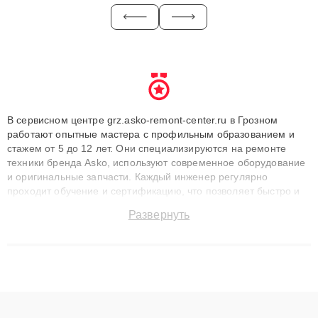
В сервисном центре grz.asko-remont-center.ru в Грозном
работают опытные мастера с профильным образованием и
стажем от 5 до 12 лет. Они специализируются на ремонте
техники бренда Asko, используют современное оборудование
и оригинальные запчасти. Каждый инженер регулярно
проходит обучение и сертификацию, что позволяет быстро и
точноdiagnostikировать поломки и восстанавливать технику с
Развернуть
сохранением гарантии до 3 лет. Наши мастера решают
сложные случаи: от замены матриц и материнских плат до
ремонта после залития и восстановления данных. Благодаря
высокой квалификации и ответственному подходу клиенты
получают быстрый, качественный ремонт и понятные
объяснения по результатам диагностики.