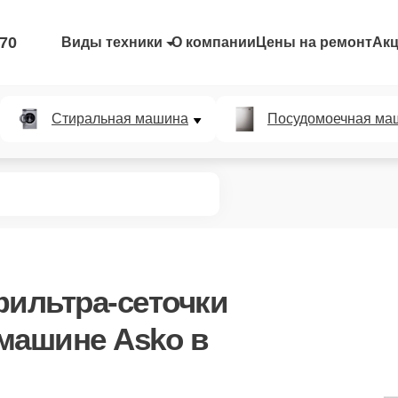
-70
Виды техники
О компании
Цены на ремонт
Ак
Стиральная машина
Посудомоечная ма
фильтра-сеточки
машине Asko в