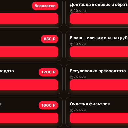
Доставка в сервис и обрат
Бесплатно
30 мин
Ремонт или замена патруб
850 ₽
30 мин
редств
Регулировка прессостата
1200 ₽
25 мин
а
Очистка фильтров
1800 ₽
25 мин