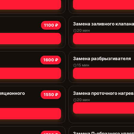
Замена заливного клапан
1100 ₽
20 мин
Замена разбрызгивателя
1600 ₽
15 мин
ляционного
Замена проточного нагрев
1550 ₽
20 мин
Замена П-образного упло