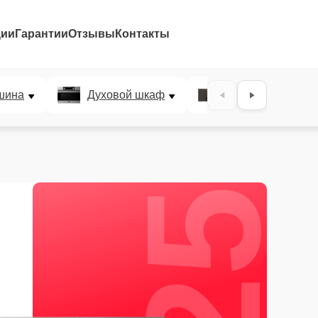
ции
Гарантии
Отзывы
Контакты
25%
шина
Духовой шкаф
Варочная панел