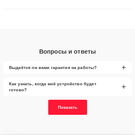
сложные случаи: от замены матриц и материнских плат до
ремонта после залития и восстановления данных. Благодаря
высокой квалификации и ответственному подходу клиенты
получают быстрый, качественный ремонт и понятные
объяснения по результатам диагностики.
Вопросы и ответы
+
Выдаётся ли вами гарантия на работы?
Как узнать, когда моё устройство будет
+
готово?
Показать