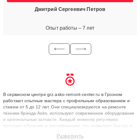
Дмитрий Сергеевич Петров
Опыт работы – 7 лет
В сервисном центре grz.asko-remont-center.ru в Грозном
работают опытные мастера с профильным образованием и
стажем от 5 до 12 лет. Они специализируются на ремонте
техники бренда Asko, используют современное оборудование
и оригинальные запчасти. Каждый инженер регулярно
проходит обучение и сертификацию, что позволяет быстро и
точноdiagnostikировать поломки и восстанавливать технику с
Развернуть
сохранением гарантии до 3 лет. Наши мастера решают