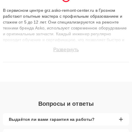
В сервисном центре grz.asko-remont-center.ru в Грозном
работают опытные мастера с профильным образованием и
стажем от 5 до 12 лет. Они специализируются на ремонте
техники бренда Asko, используют современное оборудование
и оригинальные запчасти. Каждый инженер регулярно
проходит обучение и сертификацию, что позволяет быстро и
точноdiagnostikировать поломки и восстанавливать технику с
Развернуть
сохранением гарантии до 3 лет. Наши мастера решают
сложные случаи: от замены матриц и материнских плат до
ремонта после залития и восстановления данных. Благодаря
высокой квалификации и ответственному подходу клиенты
получают быстрый, качественный ремонт и понятные
объяснения по результатам диагностики.
Вопросы и ответы
+
Выдаётся ли вами гарантия на работы?