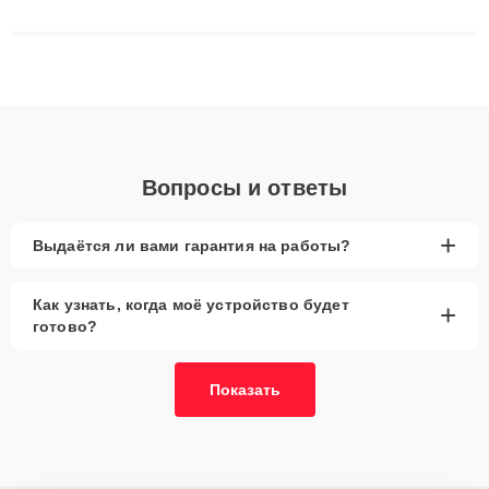
сложные случаи: от замены матриц и материнских плат до
ремонта после залития и восстановления данных. Благодаря
высокой квалификации и ответственному подходу клиенты
получают быстрый, качественный ремонт и понятные
объяснения по результатам диагностики.
Вопросы и ответы
+
Выдаётся ли вами гарантия на работы?
Как узнать, когда моё устройство будет
+
готово?
Показать