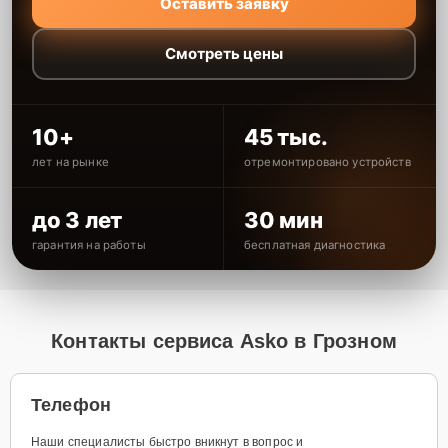
Оставить заявку
Смотреть цены
10+
45 тыс.
лет на рынке
отремонтировано устройств
до 3 лет
30 мин
гарантия на работы
бесплатная диагностика
Контакты сервиса Asko в Грозном
Телефон
Наши специалисты быстро вникнут в вопрос и