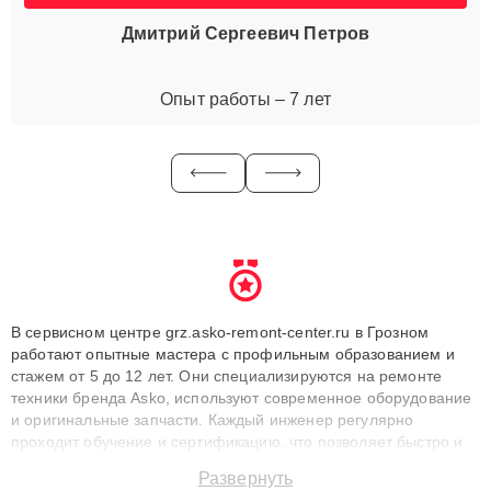
Дмитрий Сергеевич Петров
Опыт работы – 7 лет
В сервисном центре grz.asko-remont-center.ru в Грозном
работают опытные мастера с профильным образованием и
стажем от 5 до 12 лет. Они специализируются на ремонте
техники бренда Asko, используют современное оборудование
и оригинальные запчасти. Каждый инженер регулярно
проходит обучение и сертификацию, что позволяет быстро и
точноdiagnostikировать поломки и восстанавливать технику с
Развернуть
сохранением гарантии до 3 лет. Наши мастера решают