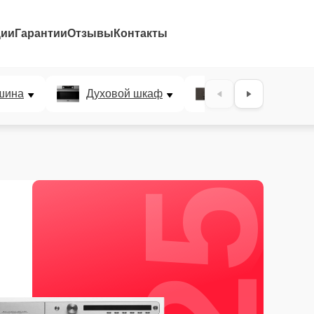
ции
Гарантии
Отзывы
Контакты
25%
шина
Духовой шкаф
Варочная панел