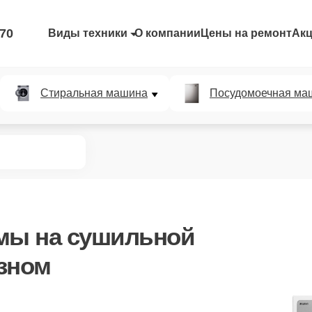
-70
Виды техники
О компании
Цены на ремонт
Ак
Стиральная машина
Посудомоечная ма
емы
на сушильной
зном