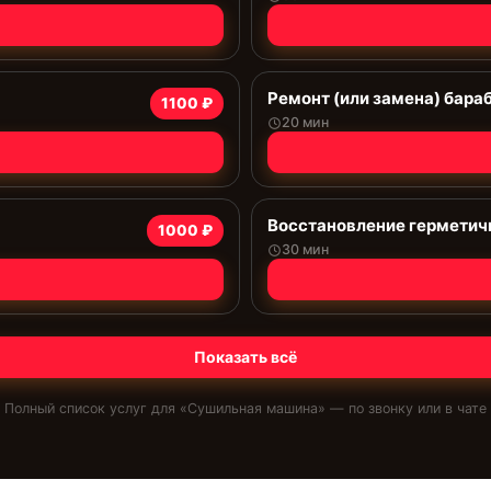
Ремонт (или замена) бара
1100 ₽
20 мин
Восстановление герметич
1000 ₽
30 мин
Показать всё
Полный список услуг для «
Сушильная машина
» — по звонку или в чате