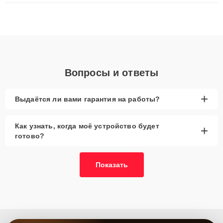
ремонта после залития и восстановления данных. Благодаря
высокой квалификации и ответственному подходу клиенты
получают быстрый, качественный ремонт и понятные
объяснения по результатам диагностики.
Вопросы и ответы
+
Выдаётся ли вами гарантия на работы?
Как узнать, когда моё устройство будет
+
готово?
Показать