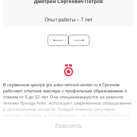
Дмитрий Сергеевич Петров
Опыт работы – 7 лет
В сервисном центре grz.asko-remont-center.ru в Грозном
работают опытные мастера с профильным образованием и
стажем от 5 до 12 лет. Они специализируются на ремонте
техники бренда Asko, используют современное оборудование
и оригинальные запчасти. Каждый инженер регулярно
проходит обучение и сертификацию, что позволяет быстро и
точноdiagnostikировать поломки и восстанавливать технику с
Развернуть
сохранением гарантии до 3 лет. Наши мастера решают
сложные случаи: от замены матриц и материнских плат до