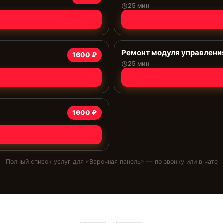
25 мин
Ремонт модуля управлени
1600 ₽
25 мин
1600 ₽
Полный список услуг для «
Варочная панель
» — по звонку или в чате