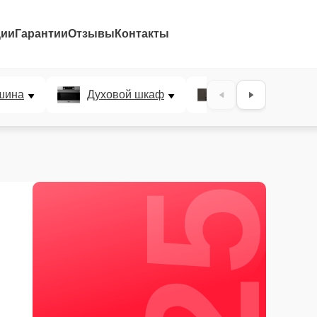
ции
Гарантии
Отзывы
Контакты
25%
шина
Духовой шкаф
Варочная панел