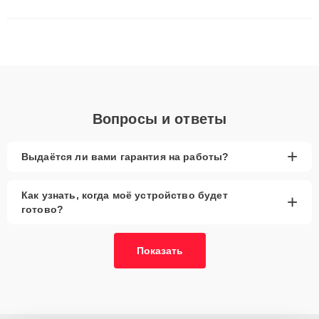
сложные случаи: от замены матриц и материнских плат до
ремонта после залития и восстановления данных. Благодаря
высокой квалификации и ответственному подходу клиенты
получают быстрый, качественный ремонт и понятные
объяснения по результатам диагностики.
Вопросы и ответы
+
Выдаётся ли вами гарантия на работы?
Как узнать, когда моё устройство будет
+
готово?
Показать