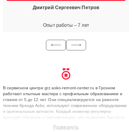
Дмитрий Сергеевич Петров
Опыт работы – 7 лет
В сервисном центре grz.asko-remont-center.ru в Грозном
работают опытные мастера с профильным образованием и
стажем от 5 до 12 лет. Они специализируются на ремонте
техники бренда Asko, используют современное оборудование
и оригинальные запчасти. Каждый инженер регулярно
проходит обучение и сертификацию, что позволяет быстро и
точноdiagnostikировать поломки и восстанавливать технику с
Развернуть
сохранением гарантии до 3 лет. Наши мастера решают