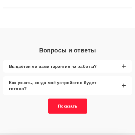
сложные случаи: от замены матриц и материнских плат до
ремонта после залития и восстановления данных. Благодаря
высокой квалификации и ответственному подходу клиенты
получают быстрый, качественный ремонт и понятные
объяснения по результатам диагностики.
Вопросы и ответы
+
Выдаётся ли вами гарантия на работы?
Как узнать, когда моё устройство будет
+
готово?
Показать