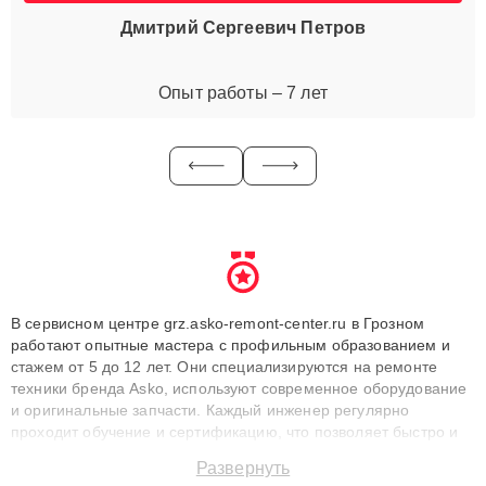
Дмитрий Сергеевич Петров
Опыт работы – 7 лет
В сервисном центре grz.asko-remont-center.ru в Грозном
работают опытные мастера с профильным образованием и
стажем от 5 до 12 лет. Они специализируются на ремонте
техники бренда Asko, используют современное оборудование
и оригинальные запчасти. Каждый инженер регулярно
проходит обучение и сертификацию, что позволяет быстро и
точноdiagnostikировать поломки и восстанавливать технику с
Развернуть
сохранением гарантии до 3 лет. Наши мастера решают