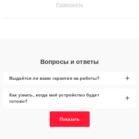
точноdiagnostikировать поломки и восстанавливать технику с
Развернуть
сохранением гарантии до 3 лет. Наши мастера решают
сложные случаи: от замены матриц и материнских плат до
ремонта после залития и восстановления данных. Благодаря
высокой квалификации и ответственному подходу клиенты
получают быстрый, качественный ремонт и понятные
объяснения по результатам диагностики.
Вопросы и ответы
+
Выдаётся ли вами гарантия на работы?
Как узнать, когда моё устройство будет
+
готово?
Показать